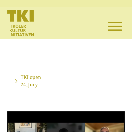
Die TKI
Mitglieder
Themen
Veranstaltun
TKI open
24_Jury
Projekte
Infothek
Kontakt