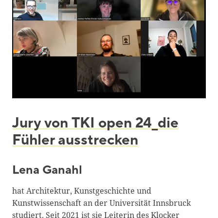
Blackboard
Bibliothek
Presse
Newsletter
Glossar
Downloads
Jury von TKI open 24_die
Suche
Fühler ausstrecken
Lena Ganahl
hat Architektur, Kunstgeschichte und
Kunstwissenschaft an der Universität Innsbruck
studiert. Seit 2021 ist sie Leiterin des Klocker