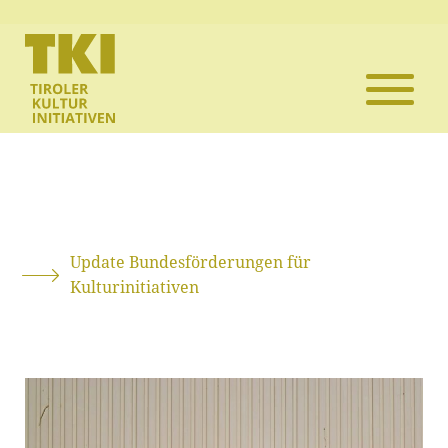
Die TKI
Mitglieder
Themen
Veranstaltun
Update Bundesförderungen für
Kulturinitiativen
Projekte
Infothek
Kontakt