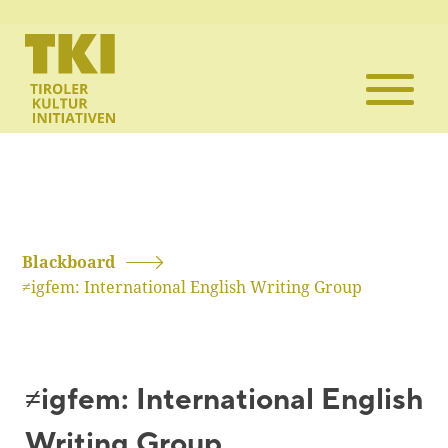
Die TKI
Mitglieder
Themen
Veranstaltun
Blackboard
≠igfem: International English Writing Group
Projekte
Infothek
≠igfem: International English
Kontakt
Writing Group