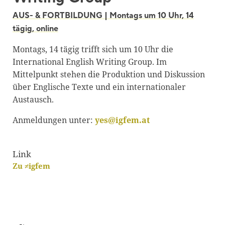
Blackboard
AUS- & FORTBILDUNG | Montags um 10 Uhr, 14
tägig, online
Bibliothek
Montags, 14 tägig trifft sich um 10 Uhr die
Presse
International English Writing Group. Im
Newsletter
Mittelpunkt stehen die Produktion und Diskussion
über Englische Texte und ein internationaler
Glossar
Austausch.
Downloads
Anmeldungen unter:
yes@igfem.at
Suche
Link
Zu ≠igfem