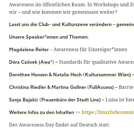
Awareness im öffentlichen Raum. In Workshops und D
wir – und wie kommen wir gemeinsam weiter?
Lasst uns die Club- und Kulturszene verändern – gemeinsa
Unsere Speaker*innen und Themen:
– Awareness für Einsteiger*innen
Magdalena Reiter
)
Standards für qualitative Aware
Dóra Czövek (Awa*
–
(
Dorothee Hansen & Natalia Hech
Kultursommer Wien) 
(
Barrie
Christina Riedler & Martina Gollner
FullAccess) –
(
Luisa ist hie
Sanja Bajakić
Frauenbüro der Stadt Linz) –
>>
https://linzclubcomm
Weitere Infos zu den Inhalten
Der Awareness Day findet auf Deutsch statt.