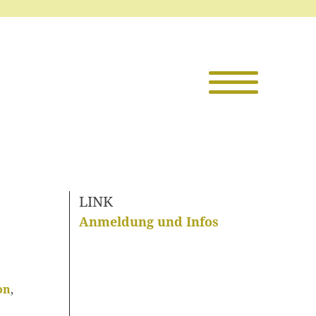
Die TKI
Mitglieder
Themen
LINK
Veranstaltu
Anmeldung und Infos
Projekte
on
,
Infothek