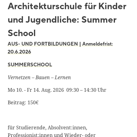
Architekturschule für Kinder
Blackboard
und Jugendliche: Summer
Bibliothek
Presse
School
Newsletter
AUS- UND FORTBILDUNGEN | Anmeldefrist:
20.6.2026
Glossar
SUMMERSCHOOL
Downloads
Suche
Vernetzen – Bauen – Lernen
Mo 10. - Fr 14. Aug. 2026 09:30 – 14:30 Uhr
Beitrag: 150€
für Studierende, Absolvent:innen,
Professionist:innen und Wieder- oder