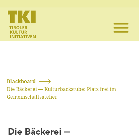
Die TKI
Mitglieder
Themen
Veranstaltun
Blackboard
Die Bäckerei — Kulturbackstube: Platz frei im
Projekte
Gemeinschaftsatelier
Infothek
Die Bäckerei —
Kontakt