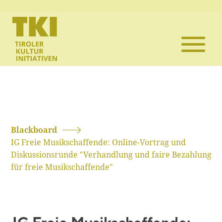
Die TKI
Mitglieder
Themen
Veranstaltun
Blackboard
IG Freie Musikschaffende: Online-Vortrag und
Projekte
Diskussionsrunde "Verhandlung und faire Bezahlung
für freie Musikschaffende"
Infothek
Kontakt