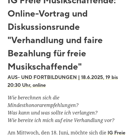
IG Freie Musikschaffende:
Blackboard
Online-Vortrag und
Bibliothek
Diskussionsrunde
Presse
"Verhandlung und faire
Newsletter
Bezahlung für freie
Glossar
Downloads
Musikschaffende"
Suche
AUS- UND FORTBILDUNGEN | 18.6.2025, 19 bis
20:30 Uhr, online
Wie berechnen sich die
Mindesthonorarempfehlungen?
Was kann und was sollte ich verlangen?
Wie bereite ich mich auf eine Verhandlung vor?
Am Mittwoch, den 18. Juni, möchte sich die
IG Freie