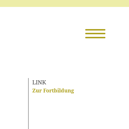
Die TKI
Mitglieder
Themen
LINK
Veranstaltu
Zur Fortbildung
Projekte
Infothek