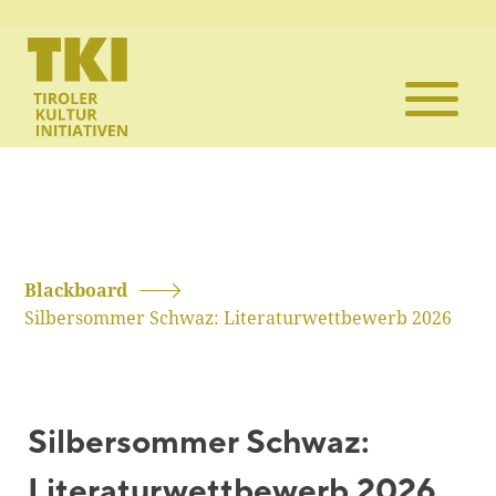
Die TKI
Mitglieder
Themen
Veranstaltun
Blackboard
Silbersommer Schwaz: Literaturwettbewerb 2026
Projekte
Infothek
Silbersommer Schwaz:
Kontakt
Literaturwettbewerb 2026