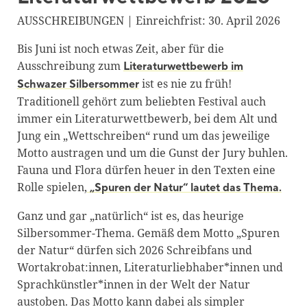
Blackboard
AUSSCHREIBUNGEN | Einreichfrist: 30. April 2026
Bibliothek
Bis Juni ist noch etwas Zeit, aber für die
Ausschreibung zum
Literaturwettbewerb im
Presse
ist es nie zu früh!
Schwazer Silbersommer
Newsletter
Traditionell gehört zum beliebten Festival auch
immer ein Literaturwettbewerb, bei dem Alt und
Glossar
Jung ein „Wettschreiben“ rund um das jeweilige
Downloads
Motto austragen und um die Gunst der Jury buhlen.
Fauna und Flora dürfen heuer in den Texten eine
Suche
Rolle spielen,
„Spuren der Natur“ lautet das Thema.
Ganz und gar „natürlich“ ist es, das heurige
Silbersommer-Thema. Gemäß dem Motto „Spuren
der Natur“ dürfen sich 2026 Schreibfans und
Wortakrobat:innen, Literaturliebhaber*innen und
Sprachkünstler*innen in der Welt der Natur
austoben. Das Motto kann dabei als simpler