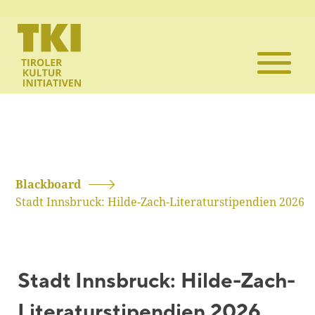
Die TKI
Mitglieder
Themen
Veranstaltun
Blackboard
Stadt Innsbruck: Hilde-Zach-Literaturstipendien 2026
Projekte
Infothek
Stadt Innsbruck: Hilde-Zach-
Kontakt
Literaturstipendien 2026