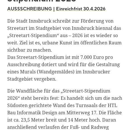
Blackboard
AUSSSCHREIBUNG | Einreichfrist 30.4.2026
Bibliothek
Die Stadt Innsbruck schreibt zur Förderung von
Streetart im Stadtgebiet von Innsbruck biennal das
Presse
„Streetart-Stipendium“ aus – 2026 ist es wieder so
Newsletter
weit. Ziel ist es, urbane Kunst im öffentlichen Raum
sichtbar zu machen.
Glossar
Das Streetart-Stipendium ist mit 7.000 Euro pro
Downloads
Ausschreibung dotiert und wird für die Gestaltung
eines Murals (Wandgemäldes) im Innsbrucker
Suche
Stadtgebiet vergeben.
Die Wandfläche für das „Streetart-Stipendium
2026“ steht bereits fest: Es handelt sich um die nach
Südosten gerichtete Wand des Turnsaals der HTL
Bau Informatik Design am Mitterweg 17. Die Fläche
ist ca. 23,5 Meter breit und 14 Meter hoch. Daran
anschließend verlaufen der Fuß- und Radweg