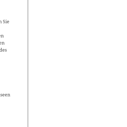
n Sie
en
en
des
useen