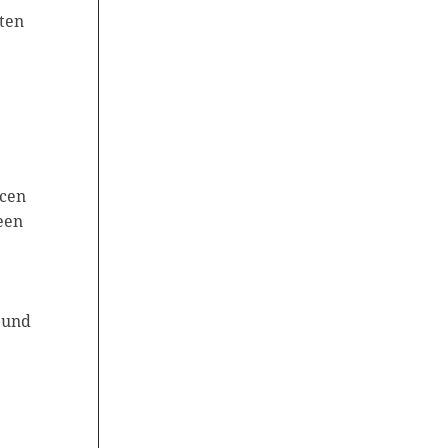
ten
rcen
een
 und