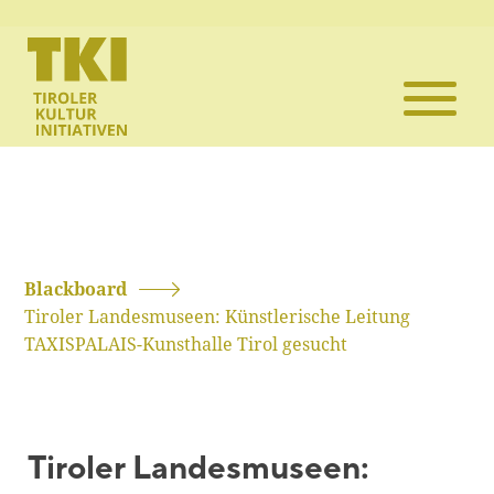
Die TKI
Mitglieder
Themen
Veranstaltun
Blackboard
Tiroler Landesmuseen: Künstlerische Leitung
Projekte
TAXISPALAIS-Kunsthalle Tirol gesucht
Infothek
Tiroler Landesmuseen:
Kontakt