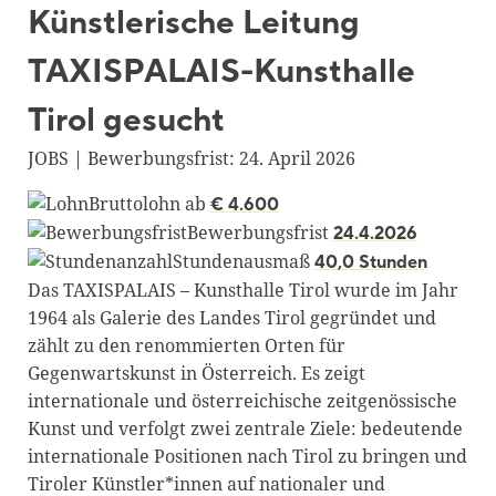
Künstlerische Leitung
Blackboard
TAXISPALAIS-Kunsthalle
Bibliothek
Presse
Tirol gesucht
Newsletter
JOBS | Bewerbungsfrist: 24. April 2026
Glossar
Bruttolohn ab
€ 4.600
Bewerbungsfrist
24.4.2026
Downloads
Stundenausmaß
40,0 Stunden
Suche
Das TAXISPALAIS – Kunsthalle Tirol wurde im Jahr
1964 als Galerie des Landes Tirol gegründet und
zählt zu den renommierten Orten für
Gegenwartskunst in Österreich. Es zeigt
internationale und österreichische zeitgenössische
Kunst und verfolgt zwei zentrale Ziele: bedeutende
internationale Positionen nach Tirol zu bringen und
Tiroler Künstler*innen auf nationaler und