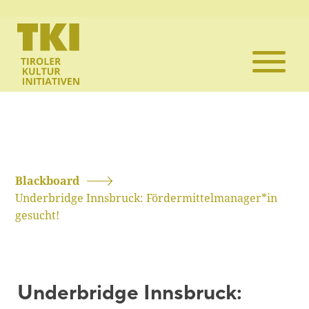
Die TKI
Mitglieder
Themen
Veranstaltun
Blackboard
Underbridge Innsbruck: Fördermittelmanager*in
Projekte
gesucht!
Infothek
Underbridge Innsbruck:
Kontakt