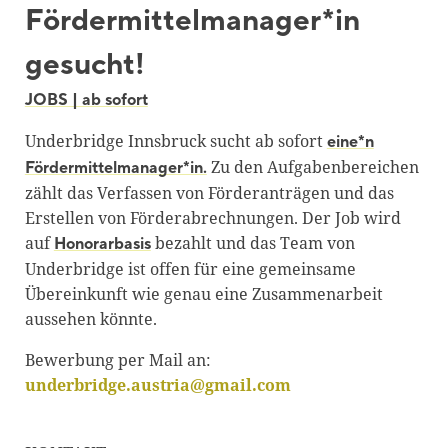
Fördermittelmanager*in
Blackboard
gesucht!
Bibliothek
Presse
JOBS | ab sofort
Newsletter
Underbridge Innsbruck sucht ab sofort
eine*n
Zu den Aufgabenbereichen
Fördermittelmanager*in.
Glossar
zählt das Verfassen von Förderanträgen und das
Downloads
Erstellen von Förderabrechnungen. Der Job wird
auf
bezahlt und das Team von
Honorarbasis
Suche
Underbridge ist offen für eine gemeinsame
Übereinkunft wie genau eine Zusammenarbeit
aussehen könnte.
Bewerbung per Mail an:
underbridge.austria@gmail.com