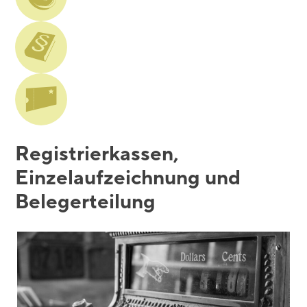
Blackboard
Bibliothek
Presse
Newsletter
Glossar
Downloads
Registrierkassen,
Suche
Einzelaufzeichnung und
Belegerteilung