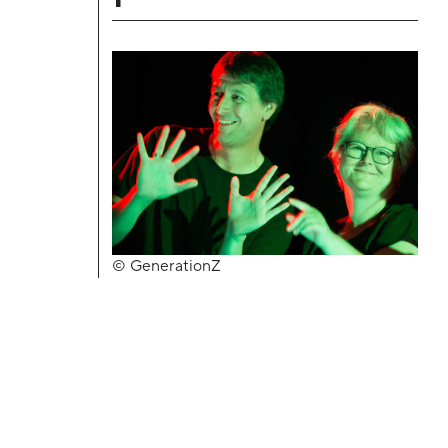
Kontakt
Blackboard
Bibliothek
Presse
Newsletter
© GenerationZ
Glossar
Downloads
Suche