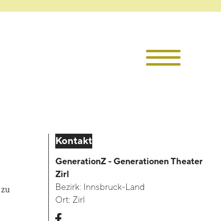
Die TKI
Mitglieder
Themen
Kontakt
Veranstaltu
GenerationZ - Generationen Theater
Zirl
Projekte
Bezirk:
Innsbruck-Land
 zu
Ort:
Zirl
e
Infothek