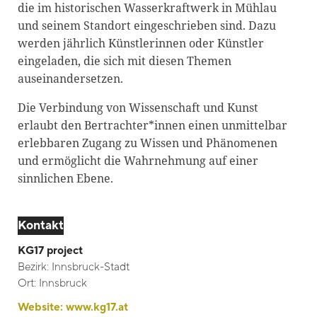
die im historischen Wasserkraftwerk in Mühlau
Blackboard
und seinem Standort eingeschrieben sind. Dazu
werden jährlich Künstlerinnen oder Künstler
Bibliothek
eingeladen, die sich mit diesen Themen
Presse
auseinandersetzen.
Newsletter
Die Verbindung von Wissenschaft und Kunst
Glossar
erlaubt den Bertrachter*innen einen unmittelbar
erlebbaren Zugang zu Wissen und Phänomenen
Downloads
und ermöglicht die Wahrnehmung auf einer
Suche
sinnlichen Ebene.
Kontakt
KG17 project
Bezirk:
Innsbruck-Stadt
Ort:
Innsbruck
Website:
www.kg17.at