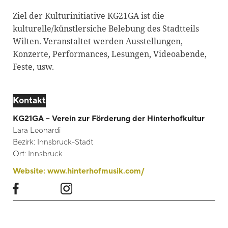
Blackboard
Ziel der Kulturinitiative KG21GA ist die
kulturelle/künstlersiche Belebung des Stadtteils
Bibliothek
Wilten. Veranstaltet werden Ausstellungen,
Presse
Konzerte, Performances, Lesungen, Videoabende,
Feste, usw.
Newsletter
Glossar
Kontakt
Downloads
KG21GA – Verein zur Förderung der Hinterhofkultur
Suche
Lara Leonardi
Bezirk:
Innsbruck-Stadt
Ort:
Innsbruck
Website:
www.hinterhofmusik.com/