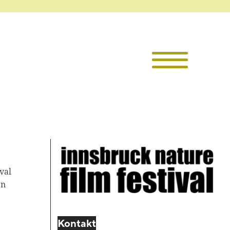
Die TKI
Mitglieder
Themen
Veranstaltu
val
Projekte
en
Infothek
Kontakt