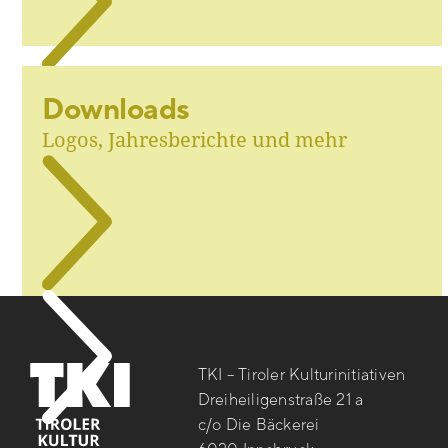
Downloads
Logos, Jahresberichte und mehr
TKI – Tiroler Kulturinitiativen
Dreiheiligenstraße 21 a
c/o Die Bäckerei