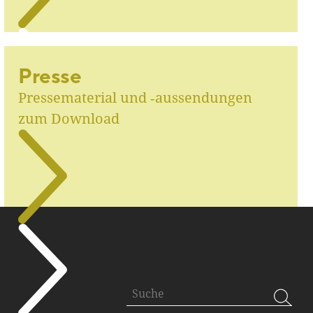
Presse
Pressematerial und ‑aussendungen
zum Download