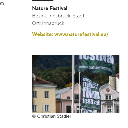
en
Nature Festival
Bezirk:
Innsbruck-Stadt
Kontakt
Ort:
Innsbruck
Blackboard
Website:
www.naturefestival.eu/
Bibliothek
Presse
Newsletter
Glossar
Downloads
Suche
© Christian Stadler