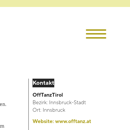
Die TKI
Mitglieder
Themen
Kontakt
Veranstaltu
OffTanzTirol
Bezirk:
Innsbruck-Stadt
Projekte
en.
Ort:
Innsbruck
Infothek
Website:
www.offtanz.at
em