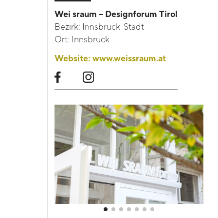
Wei sraum – Designforum Tirol
Bezirk:
Innsbruck-Stadt
Kontakt
Ort:
Innsbruck
Blackboard
Website:
www.weissraum.at
Bibliothek
Presse
Newsletter
Glossar
Downloads
Suche