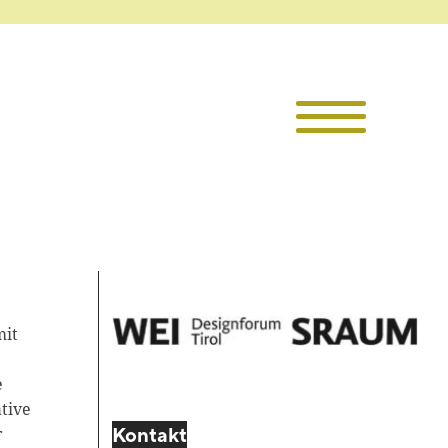
Die TKI
Mitglieder
Themen
Veranstaltu
mit
Projekte
e
tive
Infothek
r
Kontakt