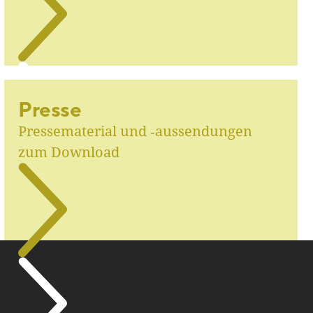
Presse
Pressematerial und ‑aussendungen
zum Download