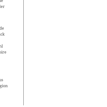
le
der
Kontakt
Blackboard
nde
uck
Bibliothek
Presse
hl
oire
Newsletter
Glossar
Downloads
us
egion
Suche