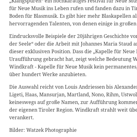
„Klangspuren“ ein hochkarätiges Festival für Neue Mu
für Neue Musik ins Leben rufen und fanden dazu in Tir
Boden für Blasmusik. Es gibt hier mehr Blaskapellen 
hervorragenden Talenten, von denen einige in großen 
Eindrucksvolle Beispiele der 20jährigen Geschichte vo
der Seele“ oder die Arbeit mit Johannes Maria Staud a
dieser exklusiven Position. Dass die „Kapelle für Neu
Uraufführung gebracht hat, zeigt welche Bedeutung 
Windkraft - Kapelle für Neue Musik kein permanentes,
über hundert Werke anzubieten.
Die Auswahl reicht von Louis Andriessen bis Alexander 
Ligeti, Haas, Mansurjan, Martland, Nono, Rihm, Ustwol
keineswegs auf große Namen, zur Aufführung kommen 
der eigenen Tiroler Region. Windkraft strahlt weit übe
verankert.
Bilder: Watzek Photographie