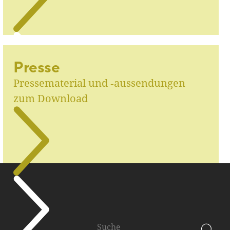
Presse
Pressematerial und ‑aussendungen
zum Download