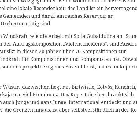
sik in Schwaz gegründet. Beide wollten ein Tiroler Ensemb
ol eine lokale Besonderheit: das Land ist ein hervorragen
als Gemeinden und damit ein reiches Reservoir an
Orchestern tätig sind.
n Windkraft, wie die Arbeit mit Sofia Gubaidulina an „Stu
n der Auftragskomposition „Violent Incidents“, sind Ausdr
e Musik“ in diesen 20 Jahren über 70 Kompositionen zur
Windkraft für Komponistinnen und Komponisten hat. Obwo
 sondern projektbezogenes Ensemble ist, hat es im Repert
Wustin, dazwischen liegt mit Birtwistle, Eötvös, Kancheli,
skaja u.a. viel Prominenz. Das Repertoire beschränkt sich
auch Junge und ganz Junge, international entdeckt und a
r die Grenzen hinaus, ist aber selbstverständlich in der R