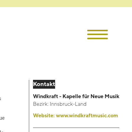
Die TKI
Mitglieder
Themen
Kontakt
Veranstaltu
Windkraft - Kapelle für Neue Musik
s
Bezirk:
Innsbruck-Land
Projekte
Website:
www.windkraftmusic.com
ue
Infothek