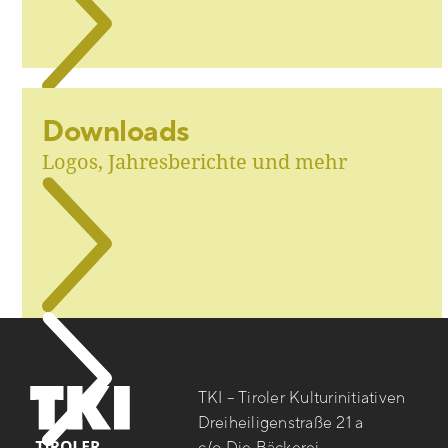
Downloads
Logos, Jahresberichte und mehr
TKI – Tiroler Kulturinitiativen
Dreiheiligenstraße 21 a
c/o Die Bäckerei