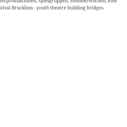
eaterproduktionen, Spielgruppen, Sommerwochen, eine
ival Brucklinn - youth theatre building bridges.