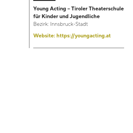
Young Acting – Tiroler Theaterschule
für Kinder und Jugendliche
Kontakt
Bezirk:
Innsbruck-Stadt
Blackboard
Website:
https://youngacting.at
Bibliothek
Presse
Newsletter
Glossar
Downloads
Suche