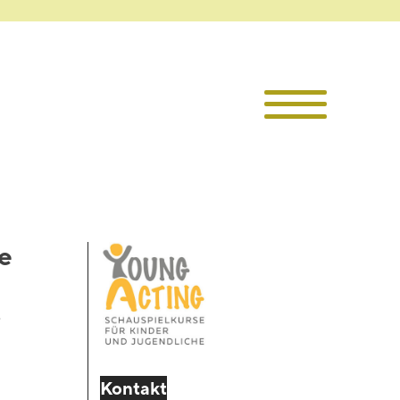
Die TKI
Mitglieder
Themen
he
Veranstaltu
Projekte
r
Infothek
Kontakt