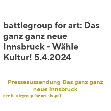
Blackboard
Bibliothek
battlegroup for art: Das
Presse
ganz ganz neue
Newsletter
Glossar
Innsbruck - Wähle
Downloads
Kultur! 5.4.2024
Suche
Presseaussendung Das ganz ganz
neue Innsbruck
der battlegroup for art als .pdf