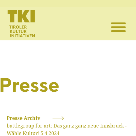
Die TKI
Mitglieder
Themen
Veranstaltun
Presse
Projekte
Infothek
Presse Archiv
battlegroup for art: Das ganz ganz neue Innsbruck -
Kontakt
Wähle Kultur! 5.4.2024