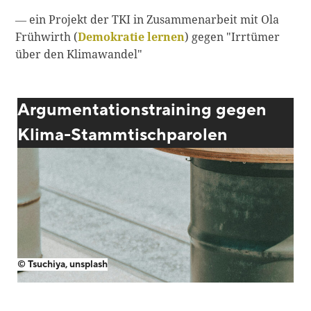
Blackboard
― ein Projekt der TKI in Zusammenarbeit mit Ola
Frühwirth (
Demokratie lernen
) gegen "Irrtümer
Bibliothek
über den Klimawandel"
Presse
Newsletter
Argumentationstraining gegen
Glossar
Klima-Stammtischparolen
Downloads
Suche
© Tsuchiya, unsplash