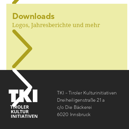
Downloads
Logos, Jahresberichte und mehr
TKI – Tiroler Kulturinitiativen
Dreiheiligenstraße 21 a
c/o Die Bäckerei
6020 Innsbruck