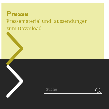
Presse
Pressematerial und ‑aussendungen
zum Download