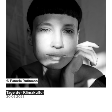
Blackboard
Bibliothek
Presse
Newsletter
Glossar
Downloads
Suche
© Pamela Rußmann
Tage der Klimakultur
30.09.2025