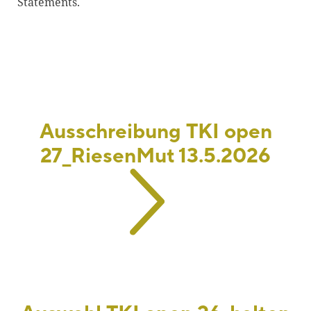
Statements.
Blackboard
Bibliothek
Presse
Newsletter
Glossar
Ausschreibung TKI open
Downloads
27_RiesenMut 13.5.2026
Suche