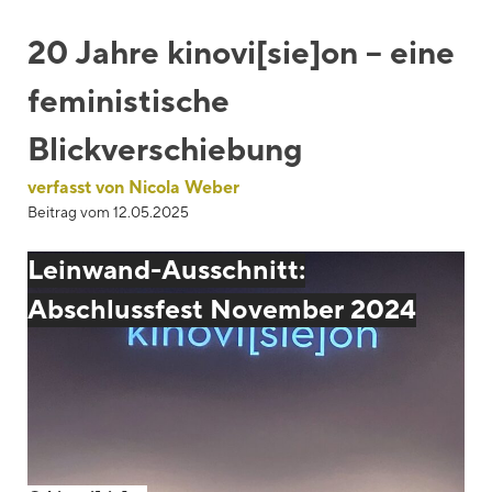
Blackboard
20 Jahre kinovi[sie]on – eine
Bibliothek
feministische
Presse
Blickverschiebung
Newsletter
verfasst von Nicola Weber
Glossar
Beitrag vom
12.05.2025
Downloads
Leinwand-Ausschnitt:
Suche
Abschlussfest November 2024