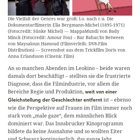
Die Vielfalt der Genres war groß: l.o. nach r.u. Die
Dokumentarfilmerin Ella Bergmann-Michel (1895-1971)
(Fotocredit: Sünke Michel) ― MappaMundi von Bady
Minck (Fotocredit: Amour Fou) – Bar Bahar/In Between
von Maysaloun Hamoud (Filmverleih: DV8-Film
Distribution) ― Screenshot aus dem Trickfilm Doris von
Anna Erlandsson (Cinenic Film)
An so manchen Abenden im Leokino – beide waren
damals dort beschäftigt – stellten sie die frustrierte
Diagnose, dass die Filmindustrie, vor allem die
Bereiche Regie und Produktion,
weit von einer
ist – ebenso
Gleichstellung der Geschlechter entfernt
wie die Perspektive auf Frauen im Film immer noch
stark vom „male gaze“, dem männlichen Blick
dominiert war. Das Innsbrucker Kinoprogramm
bildete da keine Ausnahme und so wollten Eiter
und Schwarz kontinuierlich, das ganze Jahr