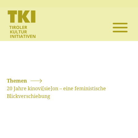
Die TKI
Mitglieder
Themen
Veranstaltun
Themen
20 Jahre kinovi[sie]on – eine feministische
Projekte
Blickverschiebung
Infothek
Kontakt