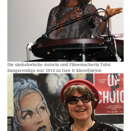
Die simbabwische Autorin und Filmemacherin Tsitsi
Dangarembga war 2014 zu Gast © kinovi[sie]on