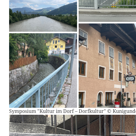
Symposium "Kultur im Dorf – Dorfkultur" © Kunigun