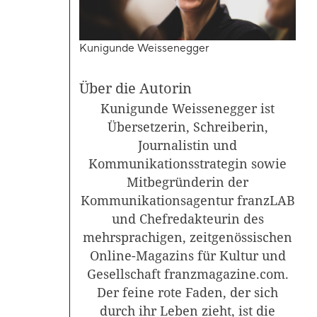
Kontakt
Kunigunde Weissenegger
Blackboard
Über die Autorin
Bibliothek
Kunigunde Weissenegger ist
Übersetzerin, Schreiberin,
Presse
Journalistin und
Kommunikationsstrategin sowie
Newsletter
Mitbegründerin der
Kommunikationsagentur franzLAB
Glossar
und Chefredakteurin des
Downloads
mehrsprachigen, zeitgenössischen
Online-Magazins für Kultur und
Suche
Gesellschaft franzmagazine.com.
Der feine rote Faden, der sich
durch ihr Leben zieht, ist die