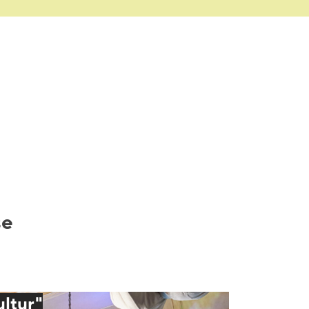
se
ultur"