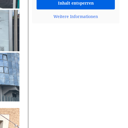
Inhalt entsperren
Altes Hallenbad Gallneukirchen. Misch
dich ein!
Weitere Informationen