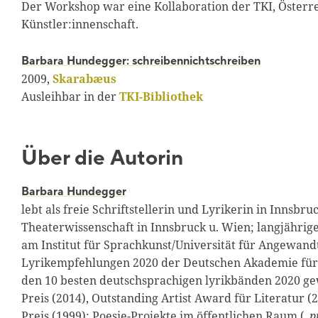
Der Workshop war eine Kollaboration der TKI, Öster
Künstler:innenschaft.
Barbara Hundegger: schreibennichtschreiben
2009,
Skarabæus
Ausleihbar in der
TKI-Bibliothek
Über die Autorin
Barbara Hundegger
lebt als freie Schriftstellerin und Lyrikerin in Innsbr
Theaterwissenschaft in Innsbruck u. Wien; langjähr
am Institut für Sprachkunst/Universität für Angewandt
Lyrikempfehlungen 2020 der Deutschen Akademie für 
den 10 besten deutschsprachigen lyrikbänden 2020 ge­
Preis (2014), Outstanding Artist Award für Literatur (2
Preis (1999); Poesie-Projekte im öffentli­chen Raum (
„p