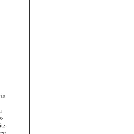
rin
u
s-
itz-
tzt