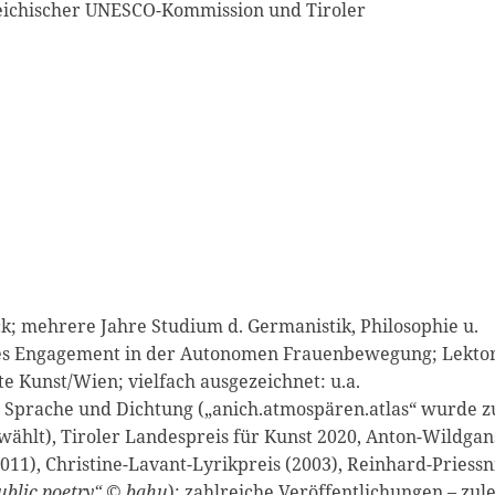
reichischer UNESCO-Kommission und Tiroler
uck; mehrere Jahre Studium d. Germanistik, Philosophie u.
iges Engagement in der Autonomen Frauenbewegung; Lekto
e Kunst/­Wien; vielfach ausgezeichnet: u.a.
Sprache und Dichtung („anich.atmospären.atlas“ wurde z
wählt), Tiroler Landespreis für Kunst 2020, Anton-Wildgan
011), Christine-Lavant-Lyrikpreis (2003), Reinhard-Priessn
ublic poetry“ © bahu
); zahlreiche Veröffentlichungen – zule