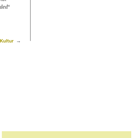
aded
“
Kultur
→